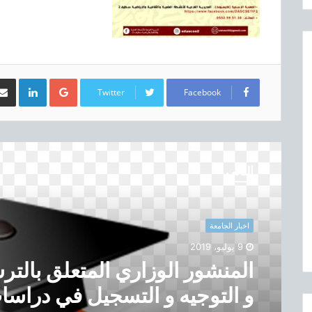
LinkedIn
Google+
Twitter
Facebook
ا
ل
التالي
م
ن
ش
و
اخبار الجامعة
ر
9 يوليو، 2019
ا
المنشور الوزاري المتعلق بالتر
ل
و
و التوجيه و التسجيل في دراسا
ز
ا