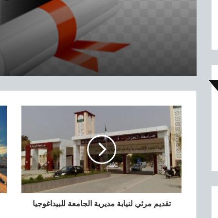
الماستر بعنوان السنة الجامعية
ر
2019-2020
ي
ا
ل
م
ت
ع
ل
ق
ب
ا
ل
ت
ر
ش
ح
و
ا
ل
تقديم مرئي لنيابة مديرية الجامعة للبيداغوجيا
ت
و