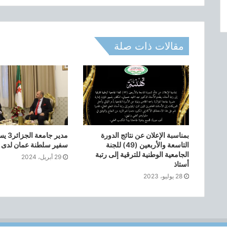
ج
ي
ه
و
مقالات ذات صلة
ا
ل
ت
س
ج
ي
ل
ف
ي
بمناسبة الإعلان عن نتائج الدورة
مدير ج
د
التاسعة والأربعين (49) للجنة
سفير سلطنة عمان لدى ا
الجامعية الوطنية للترقية إلى رتبة
ر
29 أبريل، 2024
أستاذ
ا
س
28 يوليو، 2023
ا
ت
ا
ل