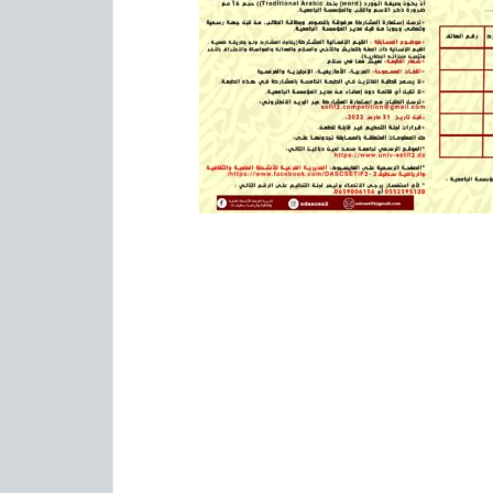
الجامعة المصرية اليبانية:منح دراسية
بيان هام حول استئناف الأنشطة
البيداغوجية والعلمية
تقديم مرئي لنيابة مديرية الجامعة
للبيداغوجيا