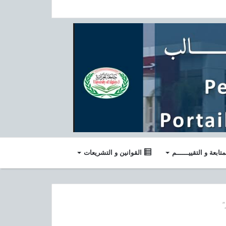
متابعة و التقييــــــم
القوانين و التشريعات
”