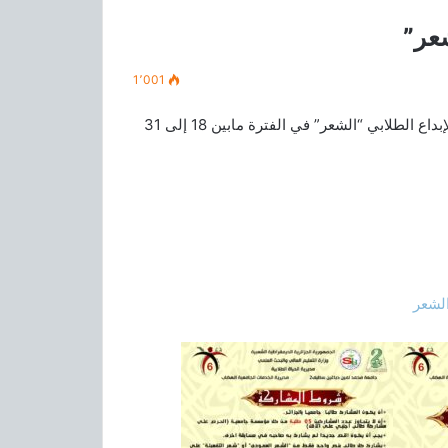
شعر”
1٬001
تنظم جامعة سطيف 02 الطبعة السادسة للمسابقة الوطنية للإبداع الطلابي “الشعر” في الفترة مابين 18 إلى 31
الشعر