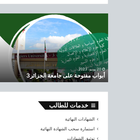
ح
ث
أ
ع
ب
ن
و
:
ا
ب
م
ف
ت
و
20 يونيو، 2023
أبواب مفتوحة على جامعة الجزائر3
ح
ة
ع
ل
ى
خدمات للطالب
ج
ا
الشهادات النهائية
م
ع
استمارة سحب الشهادة النهائية
ة
توثيق الشهادات