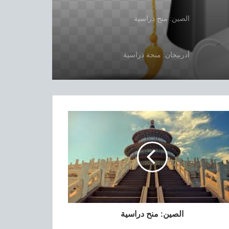
الصين: منح دراسية
أدربيجان: منحة دراسية
الجامعة المصرية اليبانية:منح دراسية
بيان هام حول استئناف الأنشطة
البيداغوجية والعلمية
تقديم مرئي لنيابة مديرية الجامعة
للبيداغوجيا
الصين: منح دراسية
طريقة الولوج الي الارضية التعليم عن بعد