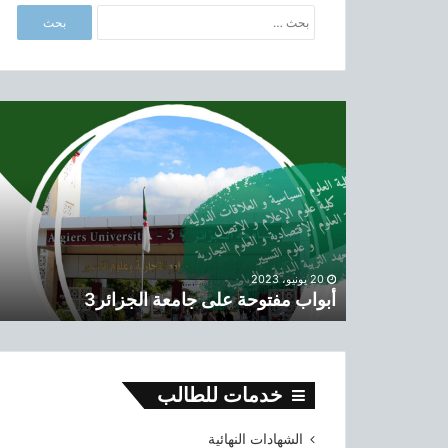
ا
ل
ب
ح
ث
أ
ع
ب
ن
و
:
ا
ب
م
ف
ت
و
20 يونيو، 2023
أبواب مفتوحة على جامعة الجزائر3
ح
ة
ع
ل
ى
خدمات للطالب
ج
ا
الشهادات النهائية
م