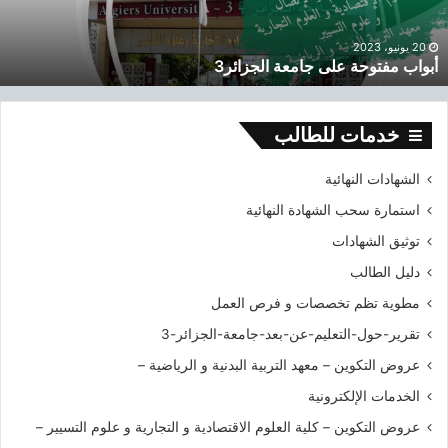
ف
ت
و
20 يونيو، 2023
أبواب مفتوحة على جامعة الجزائر3
ح
ة
ع
ل
خدمات للطالب
ى
ج
الشهادات النهائية
ا
استمارة سحب الشهادة النهائية
م
ع
توثيق الشهادات
ة
دليل الطالب
ا
ل
مطوية تظم تخصصات و فرص العمل
ج
تقرير-حول-التعليم-عن-بعد-جامعة-الجزائر-3
ز
ا
عروض التكوين – معهد التربية البدنية و الرياضية –
ئ
الخدمات الإلكترونية
ر
3
عروض التكوين – كلية العلوم الاقتصادية و التجارية و علوم التسيير –