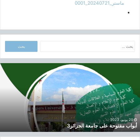
ماستر_20240721_0001
ا
ل
ب
ح
أ
ث
ب
ع
و
ن
ا
:
ب
م
ف
ت
و
20 يونيو، 2023
أبواب مفتوحة على جامعة الجزائر3
ح
ة
ع