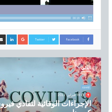
00:19
LinkedIn
Google+
Twitter
Facebook
ا
ل
التالي
إ
ج
ر
ا
covid
ء
16 فبراير، 2022
ا
الإجراءات الوقائية لتفادي فير
ت
ا