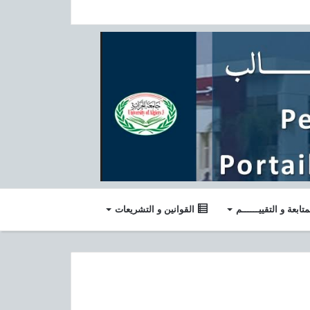
متابعة و التقييــــــم
القوانين و التشريعات