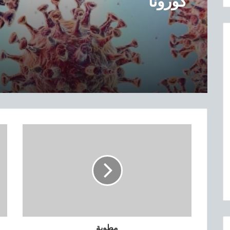
كورونا
ل
و
ق
ا
ئ
ي
ة
ل
ت
ف
ا
د
ي
ف
ي
ر
و
س
ك
و
ر
مطوية
و