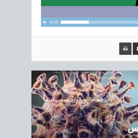
الأبواب المفتوحة على كلية الإعلام
والاتصال1
00:00
مشاركة عبر البريد
طباعة
المنشور الوزاري المتعلق بالتسجيل الأولي
و توجيه حاملي شهادة الباكالوريا بعنوان
السنة الجامعية 2019-2020
مهام و مصالح نيابة مديرية الجامعة
للبيداغوجيا
الإجراءات الوقائية لتفادي فيروس كورونا
(بدون عنوان)
وس