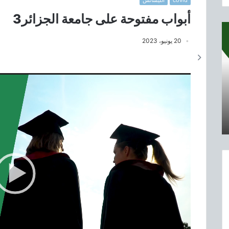
covid
الليسانس
أبواب مفتوحة على جامعة الجزائر3
20 يونيو، 2023
م
ش
غ
ل
ا
ل
ف
ي
د
ي
و