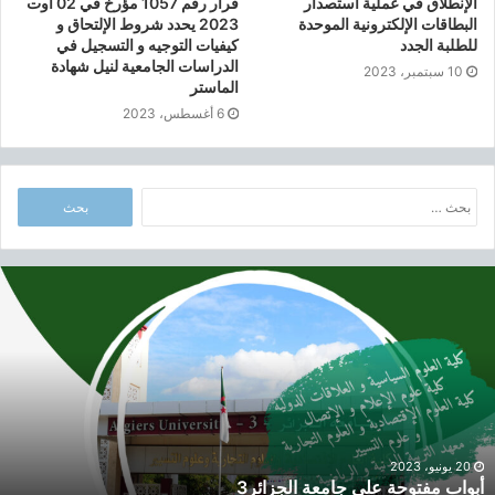
الإنطلاق في عملية استصدار
قرار رقم 1057 مؤرخ في 02 أوت
ا
البطاقات الإلكترونية الموحدة
2023 يحدد شروط الإلتحاق و
للطلبة الجدد
كيفيات التوجيه و التسجيل في
ب
الدراسات الجامعية لنيل شهادة
ع
10 سبتمبر، 2023
الماستر
ن
6 أغسطس، 2023
و
ا
ن
ا
ا
ل
ل
س
ب
ن
ح
ة
أ
ث
ا
ب
ع
ل
و
ن
ج
ا
:
ا
ب
م
م
ع
ف
ي
ت
ة
و
20 يونيو، 2023
أبواب مفتوحة على جامعة الجزائر3
2
ح