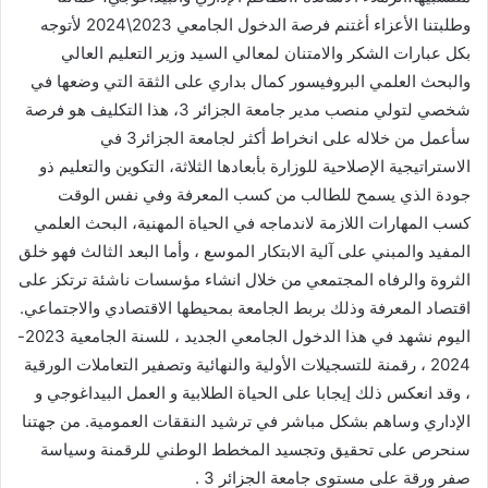
وطلبتنا الأعزاء أغتنم فرصة الدخول الجامعي 2023\2024 لأتوجه
بكل عبارات الشكر والامتنان لمعالي السيد وزير التعليم العالي
والبحث العلمي البروفيسور كمال بداري على الثقة التي وضعها في
شخصي لتولي منصب مدير جامعة الجزائر 3، هذا التكليف هو فرصة
سأعمل من خلاله على انخراط أكثر لجامعة الجزائر3 في
الاستراتيجية الإصلاحية للوزارة بأبعادها الثلاثة، التكوين والتعليم ذو
جودة الذي يسمح للطالب من كسب المعرفة وفي نفس الوقت
كسب المهارات اللازمة لاندماجه في الحياة المهنية، البحث العلمي
المفيد والمبني على آلية الابتكار الموسع ، وأما البعد الثالث فهو خلق
الثروة والرفاه المجتمعي من خلال انشاء مؤسسات ناشئة ترتكز على
اقتصاد المعرفة وذلك بربط الجامعة بمحيطها الاقتصادي والاجتماعي.
اليوم نشهد في هذا الدخول الجامعي الجديد ، للسنة الجامعية 2023-
2024 ، رقمنة للتسجيلات الأولية والنهائية وتصفير التعاملات الورقية
، وقد انعكس ذلك إيجابا على الحياة الطلابية و العمل البيداغوجي و
الإداري وساهم بشكل مباشر في ترشيد النققات العمومية. من جهتنا
سنحرص على تحقيق وتجسيد المخطط الوطني للرقمنة وسياسة
صفر ورقة على مستوى جامعة الجزائر 3 .