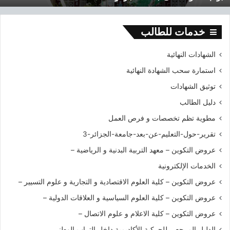
0
ة
1
ع
9
ل
خدمات للطالب
-
ى
2
ج
الشهادات النهائية
0
ا
استمارة سحب الشهادة النهائية
2
م
0
ع
توثيق الشهادات
ة
دليل الطالب
ا
ل
مطوية تظم تخصصات و فرص العمل
ج
تقرير-حول-التعليم-عن-بعد-جامعة-الجزائر-3
ز
ا
عروض التكوين – معهد التربية البدنية و الرياضية –
ئ
الخدمات الإلكترونية
ر
3
عروض التكوين – كلية العلوم الاقتصادية و التجارية و علوم التسيير –
عروض التكوين – كلية العلوم السياسية و العلاقات الدولية –
عروض التكوين – كلية الاعلام و علوم الاتصال –
الدليل المرجعي للحركية الأكاديمية داخل التراب الوطني