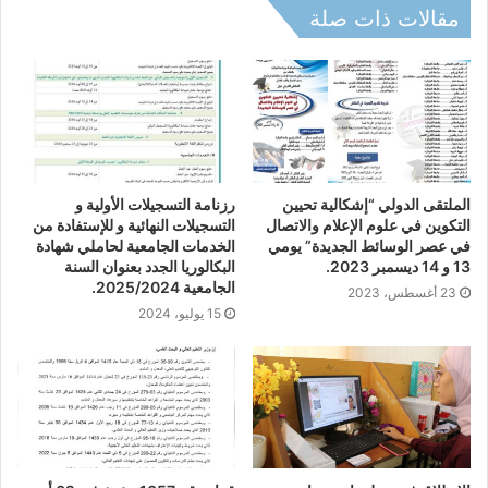
ي
مقالات ذات صلة
ه
ح
ا
م
ل
ي
ش
ه
الملتقى الدولي “إشكالية تحيين
رزنامة التسجيلات الأولية و
ا
التكوين في علوم الإعلام والاتصال
التسجيلات النهائية و للإستفادة من
د
في عصر الوسائط الجديدة” يومي
الخدمات الجامعية لحاملي شهادة
ة
13 و 14 ديسمبر 2023.
البكالوريا الجدد بعنوان السنة
ا
الجامعية 2025/2024.
23 أغسطس، 2023
ل
15 يوليو، 2024
ب
ا
ك
ا
ل
و
ر
ي