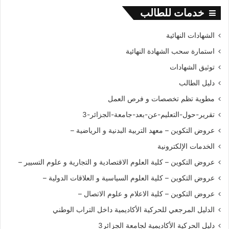
ي
0
ل
خدمات للطالب
1
ة
ى
9
2
ج
الشهادات النهائية
0
-
ا
2
1
استمارة سحب الشهادة النهائية
م
0
9
ع
توثيق الشهادات
2
-
ة
0
2
دليل الطالب
ا
0
ل
مطوية تظم تخصصات و فرص العمل
2
ج
0
تقرير-حول-التعليم-عن-بعد-جامعة-الجزائر-3
ز
ا
عروض التكوين – معهد التربية البدنية و الرياضية –
ئ
الخدمات الإلكترونية
ر
3
عروض التكوين – كلية العلوم الاقتصادية و التجارية و علوم التسيير –
عروض التكوين – كلية العلوم السياسية و العلاقات الدولية –
عروض التكوين – كلية الاعلام و علوم الاتصال –
الدليل المرجعي للحركية الأكاديمية داخل التراب الوطني
دليل الحركية الأكاديمية لجامعة الجزائر3