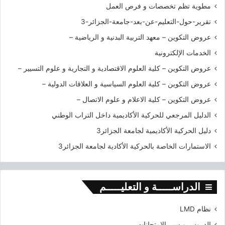
0
ل
مطوية تظم تخصصات و فرص العمل
2
ج
تقرير-حول-التعليم-عن-بعد-جامعة-الجزائر-3
0
ز
ا
عروض التكوين – معهد التربية البدنية و الرياضية –
ئ
الخدمات الإلكترونية
ر
3
عروض التكوين – كلية العلوم الاقتصادية و التجارية و علوم التسيير –
عروض التكوين – كلية العلوم السياسية و العلاقات الدولية –
عروض التكوين – كلية الاعلام و علوم الاتصال –
الدليل المرجعي للحركية الأكاديمية داخل التراب الوطني
دليل الحركية الأكاديمية لجامعة الجزائر3
الاستمارات الخاصة بالحركية الأكادية لجامعة الجزائر3
الدراســـــة و التعليـــــم
نظام LMD
الدروس و سير الامتحانات