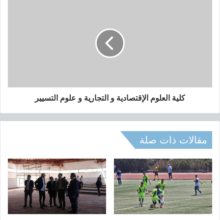
ل
ت
س
ج
ي
ل
ا
ل
أ
و
كلية العلوم الإقتصادية و التجارية و علوم التسيير
ل
ي
و
ت
مقالات ذات صلة
و
ج
ي
ه
ح
ا
م
ل