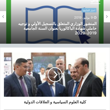
م
ن
اخبار الجامعة
ش
9 يوليو، 2019
و
المنشور الوزاري المتعلق بالتسجيل الأولي و توجيه
ر
حاملي شهادة الباكالوريا بعنوان السنة الجامعية
ا
2019-2020
ل
و
ز
ا
ر
ي
ا
ل
م
ت
ع
ل
ق
ب
كلية العلوم السياسية و العلاقات الدولية
ا