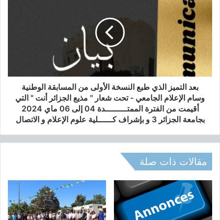
ج
ش
ي
ح
و
ل
ا
ا
ل
ل
ت
أ
و
و
ل
ج
ي
ي
بعد التميز الذي طبع النسخة الأولى من المسابقة الوطنية
و
ه
وسام الإعلام الجامعي - تحت شعار " مذيع الجزائر أنت " التي
ت
و
أقيمت من الفترة الممتـــــــــدة 04 إلى 06 ماي 2024
ا
و
بجامعة الجزائر 3 و بإشراف كــــــلية علوم الإعلام و الاتصال
ل
ج
ت
ي
ه
س
ج
ح
مقالات ذات صلة
ي
ا
م
ل
ل
ف
ي
ي
د
ش
ر
ه