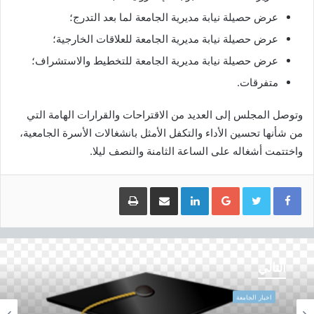
عرض حصيلة نيابة مديرية الجامعة لما بعد التدرج؛
عرض حصيلة نيابة مديرية الجامعة للعلاقات الخارجية؛
عرض حصيلة نيابة مديرية الجامعة للتخطيط والاستشراف؛
متفرقات.
وتوصل المجلس إلى العديد من الاقتراحات والقرارات الهامة التي
من شأنها تحسين الأداء والتكفل الأمثل بانشغالات الأسرة الجامعية،
واختتمت أشغاله على الساعة الثامنة والنصف ليلا.
Google+
LinkedIn
مشاركة عبر البريد
طباعة
ا
ا
ل
ل
التالي
م
م
ن
ن
ش
ش
اخبار الجامعة