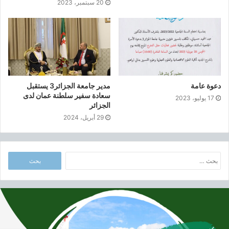
20 سبتمبر، 2023
ا
س
ا
ت
ا
ل
م
ا
دعوة عامة
مدير جامعة الجزائر3 يستقبل
س
سعادة سفير سلطنة عمان لدى
17 يوليو، 2023
ت
الجزائر
ر
29 أبريل، 2024
ب
ع
ن
ا
و
ل
ا
ب
ن
ح
ا
أ
ث
ل
ب
ع
س
و
ن
ن
ا