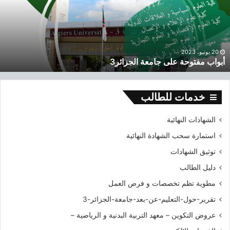
:
ة
ب
ا
م
ل
ف
ج
ت
ا
و
20 يونيو، 2023
م
أبواب مفتوحة على جامعة الجزائر3
ح
ع
ة
ي
ع
ة
ل
خدمات للطالب
2
ى
0
ج
الشهادات النهائية
1
ا
9
استمارة سحب الشهادة النهائية
م
-
ع
توثيق الشهادات
2
ة
0
دليل الطالب
ا
2
ل
مطوية تظم تخصصات و فرص العمل
0
ج
تقرير-حول-التعليم-عن-بعد-جامعة-الجزائر-3
ز
ا
عروض التكوين – معهد التربية البدنية و الرياضية –
ئ