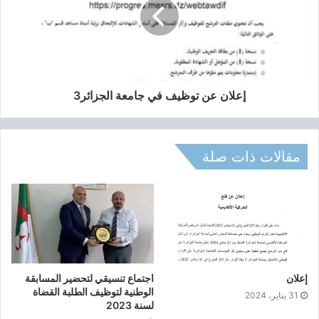
ش
ح
و
ا
ل
ت
و
إعلان عن توظيف في جامعة الجزائر3
ج
ي
ه
و
مقالات ذات صلة
ا
ل
ت
س
ج
ي
ل
ف
إعلان
اجتماع تنسيقي لتحضير المسابقة
ي
الوطنية لتوظيف الطلبة القضاة
31 يناير، 2024
د
لسنة 2023
ر