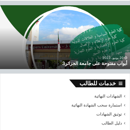
م
ح
أ
ع
ث
ب
ي
ع
و
ة
ن
ا
2
:
ب
0
م
1
ف
9
ت
-
و
20 يونيو، 2023
2
أبواب مفتوحة على جامعة الجزائر3
ح
0
ة
2
ع
0
ل
خدمات للطالب
ى
ج
الشهادات النهائية
ا
استمارة سحب الشهادة النهائية
م
ع
توثيق الشهادات
ة
دليل الطالب
ا