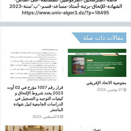
ي
الشهادة-للإتحاق-برتبة-أستاذ-مساعد-قسم-“ب”سنة-2023
و
https://www.univ-alger3.dz/?p=18495
ت
و
ج
ي
مقالات ذات صلة
ه
ح
ا
م
ل
ي
ش
مفوضية الاتحاد الإفريقي
ه
قرار رقم 1057 مؤرخ في 02 أوت
ا
27 نوفمبر، 2023
2023 يحدد شروط الإلتحاق و
د
كيفيات التوجيه و التسجيل في
ة
الدراسات الجامعية لنيل شهادة
ا
الماستر
ل
6 أغسطس، 2023
ب
ا