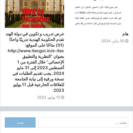
ك
ا
ل
و
ر
ي
هام
عرض تدريب و تكوين في دولة الهند
ا
تقدم الحكومة الهندية تدريبًا واحدًا
30 يناير، 2024
(01) متاحًا على الموقع:
ب
http://www.itecgoi.in/e-itec
ع
بعنوان “النظرية والتطبيق
ن
الإحصائي” خلال الفترة من 1
و
أغسطس 2023 إلى 31 مايو
ا
2024. يجب تقديم الطلبات في
ن
نسخة ورقية إلى نيابة الجامعة
ا
للعلاقات الخارجية قبل 11 يوليو
ل
2023
س
10 يوليو، 2023
ن
ة
ا
ل
ا
ج
ل
ا
ب