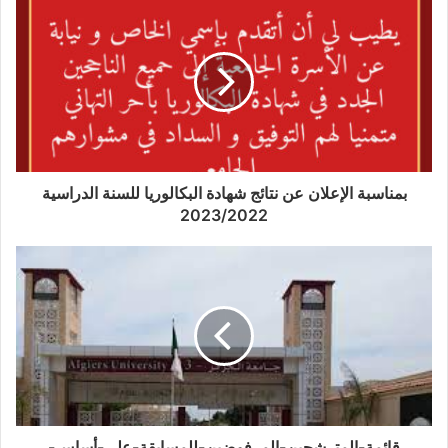
التسجيل في دراسات الماستر بعنوان السنة الجامعية
ي
2019-2020
ا
ل
م
ت
ع
ل
ق
ب
بمناسبة الإعلان عن نتائج شهادة البكالوريا للسنة الدراسية
ا
2023/2022
ل
ت
س
ج
ي
ل
ا
ل
أ
و
ل
قائمة-المترشحين-المرفوضين-للمسابقة-على-أساس-