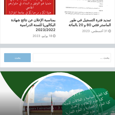
س
ت
ر
تمديد فترة التسجيل في طور
بمناسبة الإعلان عن نتائج شهادة
ب
الماستر فئتي 80 و 20 بالمائة
البكالوريا للسنة الدراسية
ع
2023/2022
31 أغسطس، 2023
ن
18 يوليو، 2023
و
ا
ن
ا
ا
ل
ل
س
ب
ن
ح
أ
ة
ث
ب
ا
ع
و
ل
ن
ا
ج
:
ب
ا
م
م
ف
ع
ت
ي