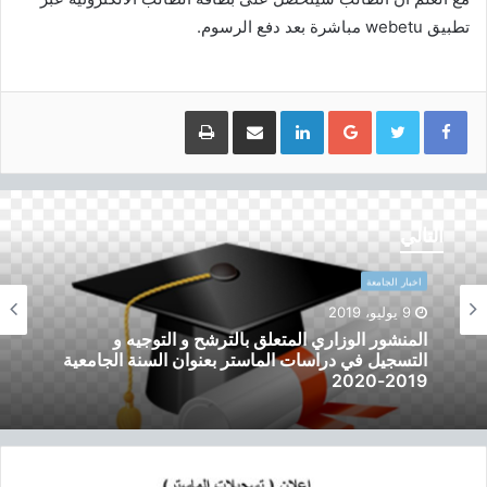
تطبيق webetu مباشرة بعد دفع الرسوم.
Google+
LinkedIn
مشاركة عبر البريد
طباعة
ا
ل
التالي
م
ن
اخبار الجامعة
ش
9 يوليو، 2019
و
المنشور الوزاري المتعلق بالترشح و التوجيه و
ر
التسجيل في دراسات الماستر بعنوان السنة الجامعية
ا
2019-2020
ل
و
ز
ا
ر