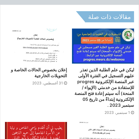
ي
ه
و
مقالات ذات صلة
ا
ل
ت
س
ج
ي
ل
ف
ليكن في علم الطلبة الذين تعذر
إعلان بخصوص الحالات الخاصة و
ي
عليهم التسجيل في الفترة الأولى
التحويلات الخارجية
د
عبر المنصة الإلكترونية progres
31 أغسطس، 2023
ر
للإستفادة من خدمتي (الإيواء /
ا
المنحة) أنه سيتم إعادة فتح المنصة
س
الإلكترونية إبتداءً من تاريخ 05
سبتمبر 2023 .
ا
ت
1 سبتمبر، 2023
ا
ل
م
ا