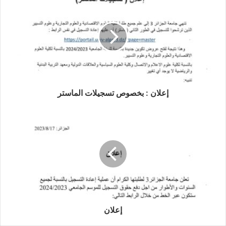
ي
ا
ل
م
ت
ع
ل
ق
ب
إعلان : بخصوص تسجيلات الماستر
ا
ل
ت
ر
ش
ح
و
ا
ل
ت
و
إعلان
ج