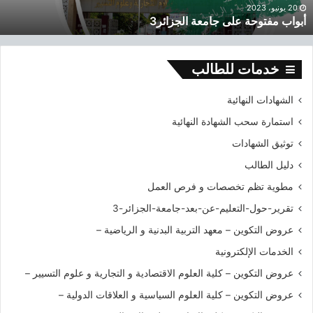
و
ة
20 يونيو، 2023
أبواب مفتوحة على جامعة الجزائر3
ح
2
ة
0
ع
1
ل
9
خدمات للطالب
ى
-
ج
2
الشهادات النهائية
ا
0
استمارة سحب الشهادة النهائية
م
2
ع
0
توثيق الشهادات
ة
دليل الطالب
ا
ل
مطوية تظم تخصصات و فرص العمل
ج
تقرير-حول-التعليم-عن-بعد-جامعة-الجزائر-3
ز
ا
عروض التكوين – معهد التربية البدنية و الرياضية –
ئ
الخدمات الإلكترونية
ر
3
عروض التكوين – كلية العلوم الاقتصادية و التجارية و علوم التسيير –
عروض التكوين – كلية العلوم السياسية و العلاقات الدولية –