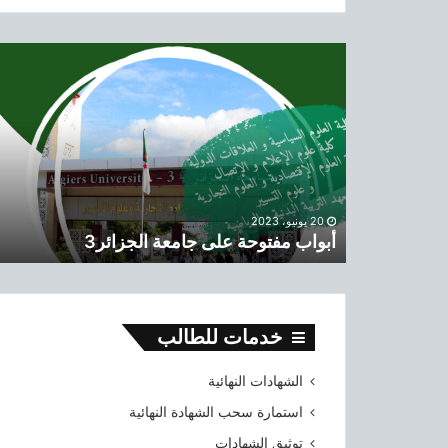
ح
ث
أ
ع
ب
ن
و
:
ا
ب
م
ف
ت
و
20 يونيو، 2023
أبواب مفتوحة على جامعة الجزائر3
ح
ة
ع
ل
ى
خدمات للطالب
ج
ا
الشهادات النهائية
م
ع
استمارة سحب الشهادة النهائية
ة
توثيق الشهادات