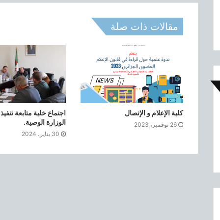
و
ا
مقالات ذات صلة
ل
ت
س
ج
ي
ل
ف
ي
د
كلية الإعلام و الإتصال
اجتماع خلية متابعة تنفيذ
ر
الوزارة الوصية.
26 نوفمبر، 2023
ا
30 يناير، 2024
س
ا
ت
ا
ل
م
ا
س