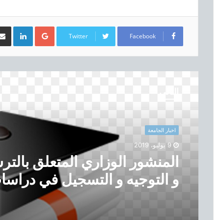
LinkedIn
Google+
Twitter
Facebook
ا
ل
التالي
م
ن
ش
و
اخبار الجامعة
ر
9 يوليو، 2019
ا
المنشور الوزاري المتعلق بالتر
ل
و
و التوجيه و التسجيل في دراسا
ز
ا
الماستر بعنوان السنة الجامعية
ر
2019-2020
ي