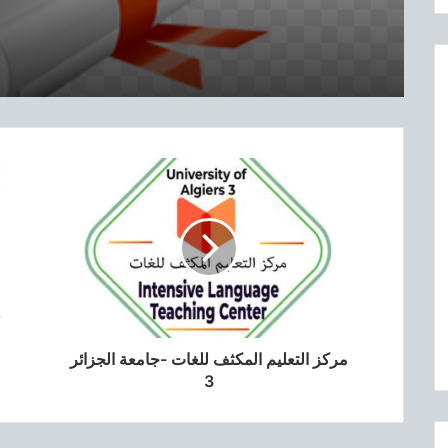
ا
ل
م
ت
ع
ل
ق
ب
ا
ل
ت
ر
ش
ح
و
ا
ل
مركز التعليم المكثف للغات -جامعة الجزائر
ت
و
3
ج
ي
ه