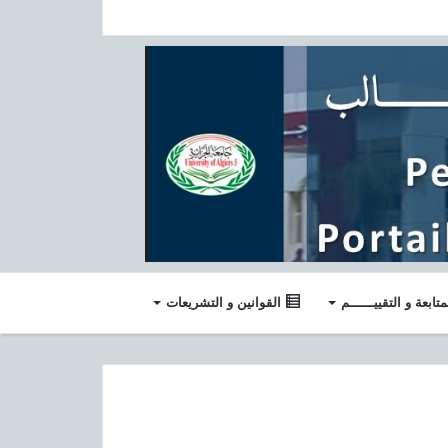
متابعة و التقييــــــم
القوانين و التشريعات