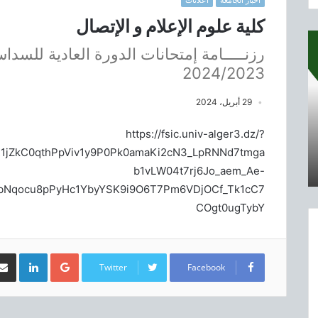
اخبار الجامعة
اعلانات
كلية علوم الإعلام و الإتصال
رزنـــــامة إمتحانات الدورة العادية للسدا
2024/2023
29 أبريل، 2024
https://fsic.univ-alger3.dz/?
1jZkC0qthPpViv1y9P0Pk0amaKi2cN3_LpRNNd7tmga
b1vLW04t7rj6Jo_aem_Ae-
Nqocu8pPyHc1YbyYSK9i9O6T7Pm6VDjOCf_Tk1cC7
COgt0ugTybY
LinkedIn
Google+
Twitter
Facebook