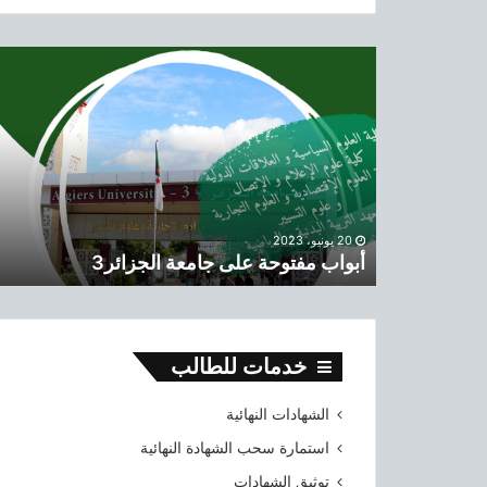
ح
ث
أ
ع
ب
ن
و
:
ا
ب
م
ف
ت
و
20 يونيو، 2023
أبواب مفتوحة على جامعة الجزائر3
ح
ة
ع
ل
ى
خدمات للطالب
ج
ا
الشهادات النهائية
م
ع
استمارة سحب الشهادة النهائية
ة
توثيق الشهادات