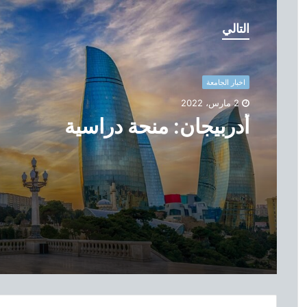
أ
د
التالي
ر
ب
ي
ج
اخبار الجامعة
ا
2 مارس، 2022
ن
أدربيجان: منحة دراسية
:
م
ن
ح
ة
د
ر
ا
س
ي
ة