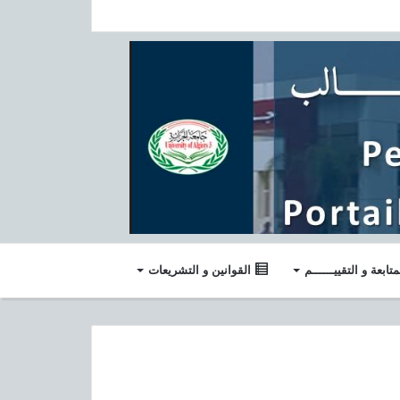
أدربيجان: منحة دراسية
الجامعة المصرية اليبانية:منح دراسية
بيان هام حول استئناف الأنشطة
البيداغوجية والعلمية
متابعة و التقييــــــم
القوانين و التشريعات
تقديم مرئي لنيابة مديرية الجامعة
للبيداغوجيا