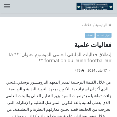
الق
الرئيسية
/
اعلانات
اخبار الجامعة
اعلانات
فعاليات علمية
إنطلاق فعاليات الملتقى العلمي الموسوم بعنوان: ** la
formation du jeune footballeur **
17 يناير، 2024
475
من خلال الكلمة الترحيبية لمدير المعهد البروفيسور يوسفي_فتحي
الذي أكد ان استراتيجية التكوين بمعهد التربية البدنية و الرياضية
جاءت تماشيا مع توصيات السيد وزير التعليم العالي والبحث العلمي
الذي يعطي أهمية بالغة لتكوين المتواصل للطلبة و الإطارات التي
تخرجت من الجامعة قصد تحيين معارفهم النظرية و التطبيقية، من
خلال توفير فضاءات علمية ينشطها خبراء و كفاءات مختلف