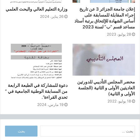
ل
إعلان جامعة الجزائر 3 عن تاريخ
وزارة التعليم العالي والبحث العلمي
ي
إجراء المقابلة للمسابقة على
26 يناير، 2024
ش
أساس الشهادة للإلتحاق برتبة أستاذ
ه
مساعد قسم “ب” لسنة 2023
ا
28 يوليو، 2023
د
ة
ا
ل
ب
ا
ك
محضر المجلس التأديبي للدورتين
ا
دعوة للمشاركة في الطبعة الرابعة
العاديتين الأولى و الثانية (الجلسة
ل
من المسابقة الوطنية الجامعية في ”
الأولى و الثانية)
تحدي القراءة”.
و
18 يوليو، 2022
ر
19 مارس، 2024
ي
ا
ب
ا
ع
ل
ن