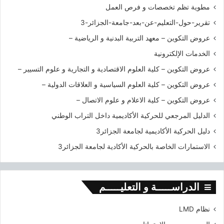
2
ل
مطوية تظم تخصصات و فرص العمل
0
ج
تقرير-حول-التعليم-عن-بعد-جامعة-الجزائر-3
2
ز
0
ا
عروض التكوين – معهد التربية البدنية و الرياضية –
ئ
الخدمات الإلكترونية
ر
3
عروض التكوين – كلية العلوم الاقتصادية و التجارية و علوم التسيير –
عروض التكوين – كلية العلوم السياسية و العلاقات الدولية –
عروض التكوين – كلية الاعلام و علوم الاتصال –
الدليل المرجعي للحركية الأكاديمية داخل التراب الوطني
دليل الحركية الأكاديمية لجامعة الجزائر3
الاستمارات الخاصة بالحركية الأكادية لجامعة الجزائر3
الدراســـــة و التعليـــــم
نظام LMD