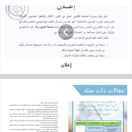
ا
ل
ت
س
ج
ي
ل
ا
ل
أ
و
إعلان
ل
ي
و
ت
مقالات ذات صلة
و
ج
ي
ه
ح
ا
م